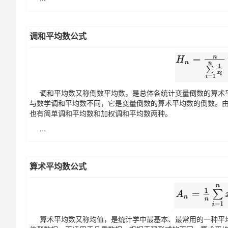
调和平均数公式
调和平均数又称倒数平均数，是总体各统计变量倒数的算术
与数学调和平均数不同，它是变量倒数的算术平均数的倒数。
也有简单调和平均数和加权调和平均数两种。
...
算术平均数公式
算术平均数又称均值，是统计学中最基本、最常用的一种平