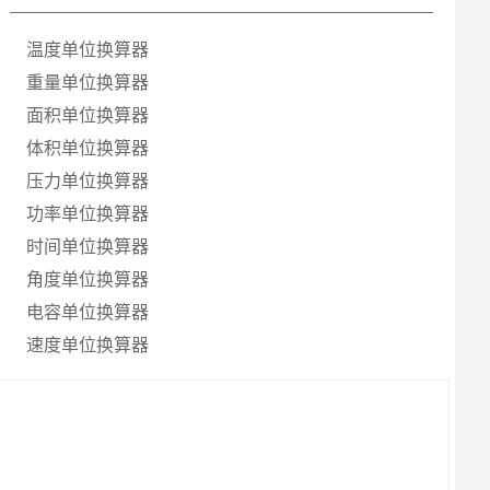
温度单位换算器
重量单位换算器
面积单位换算器
体积单位换算器
压力单位换算器
功率单位换算器
时间单位换算器
角度单位换算器
电容单位换算器
速度单位换算器