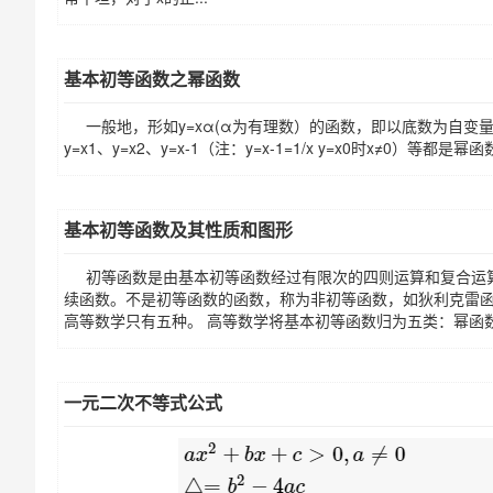
基本初等函数之幂函数
一般地，形如y=xα(α为有理数）的函数，即以底数为自变
y=x1、y=x2、y=x-1（注：y=x-1=1/x y=x0时x≠0）
基本初等函数及其性质和图形
初等函数是由基本初等函数经过有限次的四则运算和复合运
续函数。不是初等函数的函数，称为非初等函数，如狄利克雷
高等数学只有五种。 高等数学将基本初等函数归为五类：幂函数
一元二次不等式公式