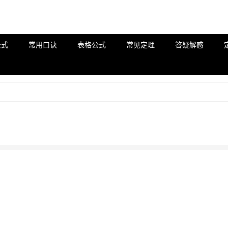
公式
常用口诀
表格公式
常见定理
答疑解惑