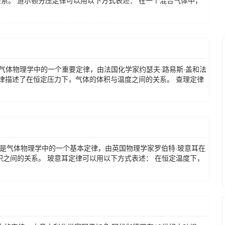
系。 道尔顿分压定律可以用以下方式表述： 在一个混合气体中，
定律，是气体物理学中的一个重要定律，由法国化学家约瑟夫·路易斯·盖和法
定律描述了在恒定压力下，气体的体积与温度之间的关系。 查理定律
特定律，是气体物理学中的一个基本定律，由英国物理学家罗伯特·玻意耳在
积之间的关系。 玻意耳定律可以用以下方式表述： 在恒定温度下，