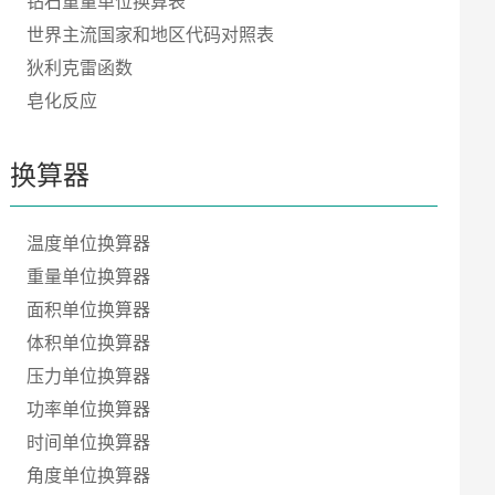
钻石重量单位换算表
世界主流国家和地区代码对照表
狄利克雷函数
皂化反应
换算器
温度单位换算器
重量单位换算器
面积单位换算器
体积单位换算器
压力单位换算器
功率单位换算器
时间单位换算器
角度单位换算器