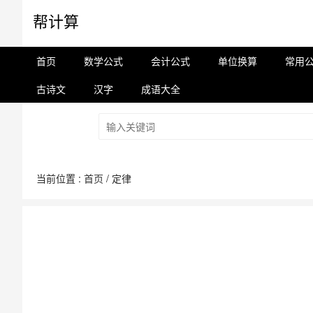
帮计算
首页
数学公式
会计公式
单位换算
常用
古诗文
汉字
成语大全
当前位置 :
首页
/ 定律