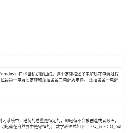
 Faraday）在19世纪初提出的。这个定律描述了电解质在电解过程
拉第第一电解质定律和法拉第第二电解质定律。 法拉第第一电解
封闭系统中，电荷的总量是恒定的，即电荷不会被创造或者毁灭，
在自然界中是守恒的。 数学表达式如下： ∑Q_in = ∑Q_out