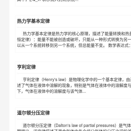
热力学基本定律
热力学基本定律是热力学的核心原理，描述了能量转换和热量
恒定律）：能量不能被创造或破坏，只能从一种形式转换为另
以从一个系统转移到另一个系统，但总能量不变。 数学表达式：Δ
亨利定律
亨利定律（Henry's law）是物理化学中的一个基本定律，由英
述了气体在液体中溶解的现象，特别是气体在液体中的溶解度与
下，气体在液体中的溶解度与该气体...
道尔顿分压定律
道尔顿分压定律（Dalton's law of partial pres