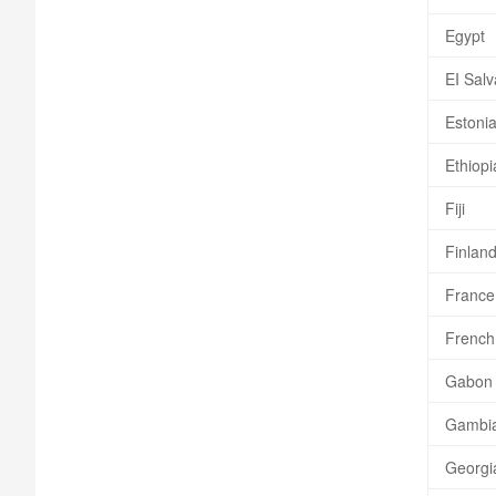
Egypt
EI Sal
Estoni
Ethiopi
Fiji
Finlan
France
French
Gabon
Gambi
Georgi