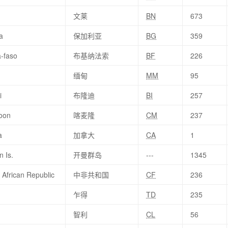
文莱
BN
673
a
保加利亚
BG
359
a-faso
布基纳法索
BF
226
缅甸
MM
95
i
布隆迪
BI
257
oon
喀麦隆
CM
237
a
加拿大
CA
1
 Is.
开曼群岛
---
1345
 African Republic
中非共和国
CF
236
乍得
TD
235
智利
CL
56