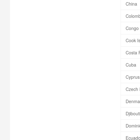
China
Colomb
Congo
Cook Is
Costa 
Cuba
Cyprus
Czech 
Denma
Djibout
Domini
Ecuado