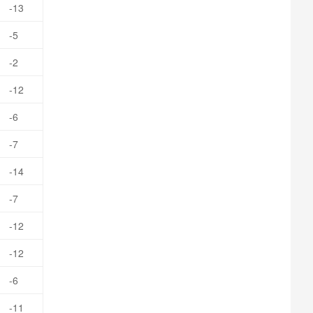
-13
-5
-2
-12
-6
-7
-14
-7
-12
-12
-6
-11