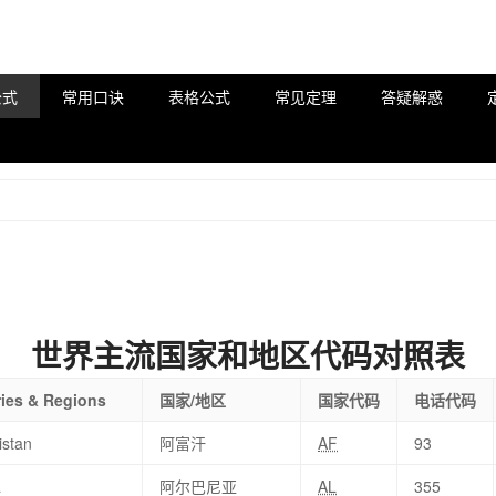
公式
常用口诀
表格公式
常见定理
答疑解惑
世界主流国家和地区代码对照表
ies & Regions
国家/地区
国家代码
电话代码
istan
阿富汗
AF
93
a
阿尔巴尼亚
AL
355