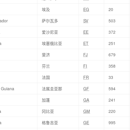
埃及
EG
20
vador
萨尔瓦多
SV
503
a
爱沙尼亚
EE
372
a
埃塞俄比亚
ET
251
斐济
FJ
679
d
芬兰
FI
358
法国
FR
33
 Guiana
法属圭亚那
GF
594
加蓬
GA
241
a
冈比亚
GM
220
a
格鲁吉亚
GE
995