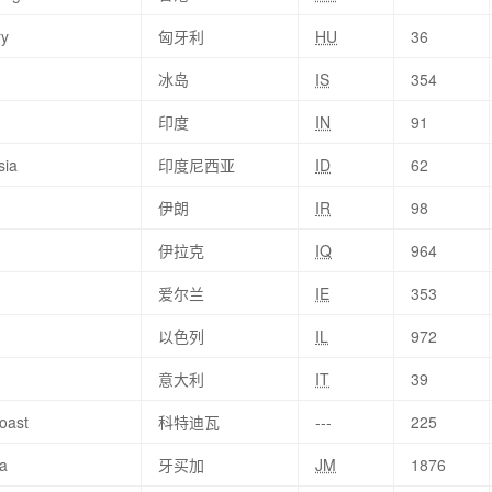
ry
匈牙利
HU
36
冰岛
IS
354
印度
IN
91
sia
印度尼西亚
ID
62
伊朗
IR
98
伊拉克
IQ
964
爱尔兰
IE
353
以色列
IL
972
意大利
IT
39
oast
科特迪瓦
---
225
a
牙买加
JM
1876