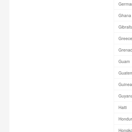
Germa
Ghana
Gibralt
Greec
Grena
Guam
Guate
Guinea
Guyan
Haiti
Hondu
Hongk