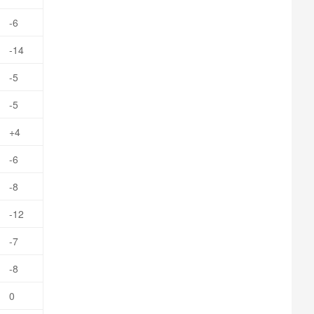
-6
-14
-5
-5
+4
-6
-8
-12
-7
-8
0