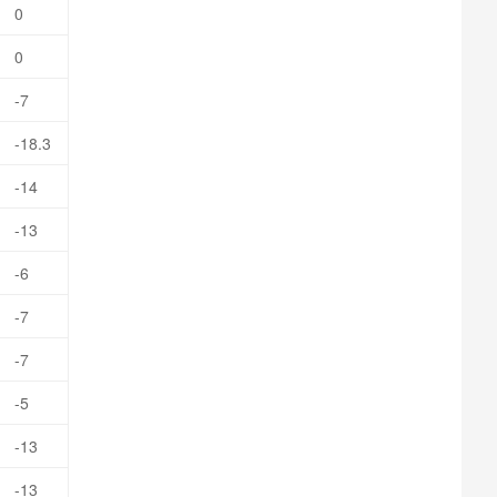
0
0
-7
-18.3
-14
-13
-6
-7
-7
-5
-13
-13