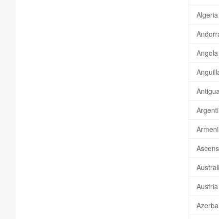
Algeria
Andorr
Angola
Anguill
Antigu
Argent
Armeni
Ascens
Austral
Austria
Azerba