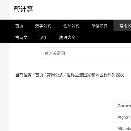
帮计算
首页
数学公式
会计公式
单位换算
常用
古诗文
汉字
成语大全
当前位置 :
首页
/
常用公式
/
世界主流国家和地区代码对照表
Countr
Afghan
Albani