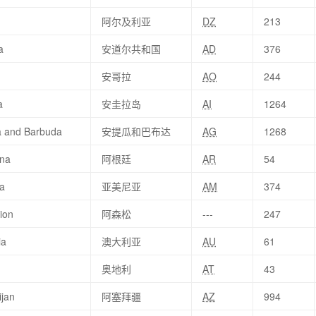
阿尔及利亚
DZ
213
a
安道尔共和国
AD
376
安哥拉
AO
244
a
安圭拉岛
AI
1264
a and Barbuda
安提瓜和巴布达
AG
1268
ina
阿根廷
AR
54
a
亚美尼亚
AM
374
ion
阿森松
---
247
ia
澳大利亚
AU
61
奥地利
AT
43
ijan
阿塞拜疆
AZ
994