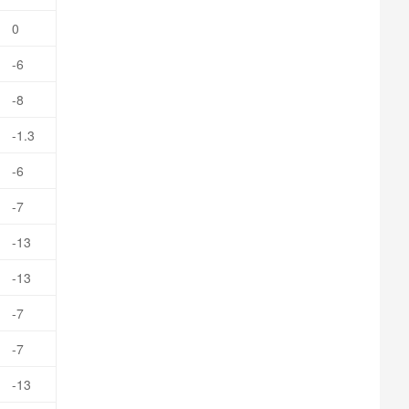
0
-6
-8
-1.3
-6
-7
-13
-13
-7
-7
-13