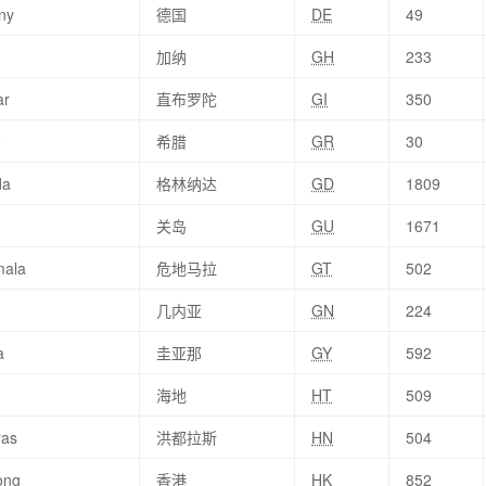
ny
德国
DE
49
加纳
GH
233
ar
直布罗陀
GI
350
e
希腊
GR
30
da
格林纳达
GD
1809
关岛
GU
1671
mala
危地马拉
GT
502
几内亚
GN
224
a
圭亚那
GY
592
海地
HT
509
ras
洪都拉斯
HN
504
ong
香港
HK
852