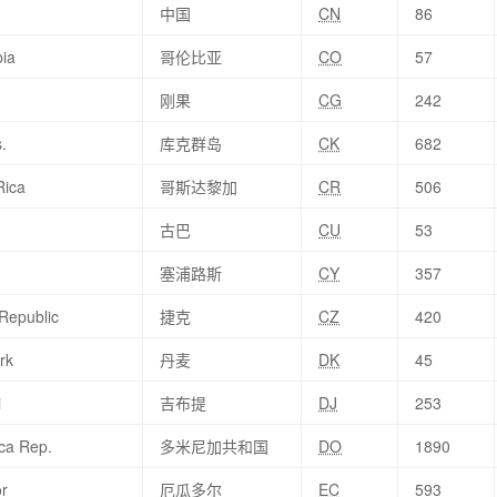
中国
CN
86
ia
哥伦比亚
CO
57
刚果
CG
242
.
库克群岛
CK
682
Rica
哥斯达黎加
CR
506
古巴
CU
53
塞浦路斯
CY
357
Republic
捷克
CZ
420
rk
丹麦
DK
45
i
吉布提
DJ
253
ca Rep.
多米尼加共和国
DO
1890
r
厄瓜多尔
EC
593