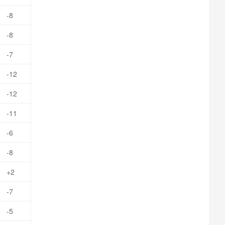
-8
-8
-7
-12
-12
-11
-6
-8
+2
-7
-5