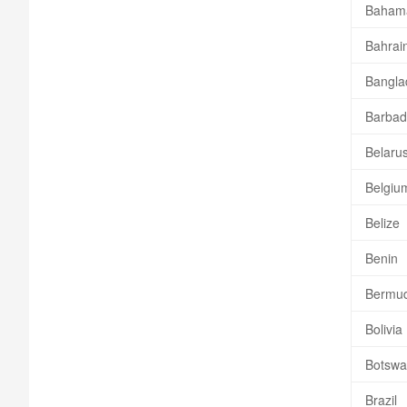
Baham
Bahrai
Bangla
Barbad
Belaru
Belgiu
Belize
Benin
Bermud
Bolivia
Botsw
Brazil