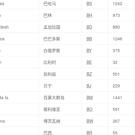
as
巴哈马
BS
1242
n
巴林
BH
973
desh
孟加拉国
BD
880
os
巴巴多斯
BB
1246
s
白俄罗斯
BY
375
m
比利时
BE
32
伯利兹
BZ
501
贝宁
BJ
229
a Is.
百慕大群岛
BM
1441
玻利维亚
BO
591
ana
博茨瓦纳
BW
267
巴西
BR
55