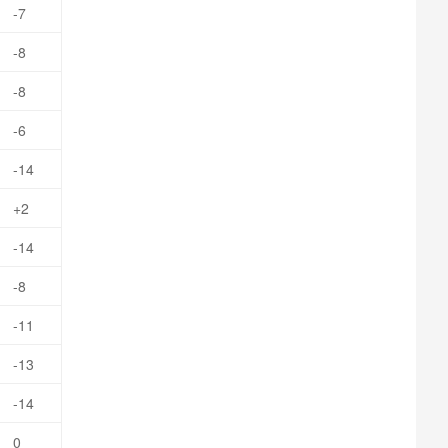
-7
-8
-8
-6
-14
+2
-14
-8
-11
-13
-14
0