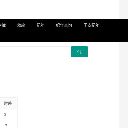
定律
效应
纪年
纪年查询
干支纪年
时差
0
-7