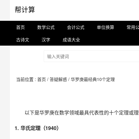
帮计算
首页
数学公式
会计公式
单位换算
常用
古诗文
汉字
成语大全
当前位置 :
首页
/
答疑解惑
/
华罗庚最经典10个定理
以下是华罗庚在数学领域最具代表性的十个定理或理
1. 华氏定理（1940）