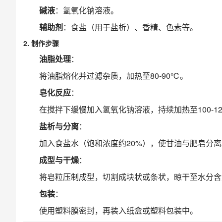
碱液
：氢氧化钠溶液。
辅助剂
：食盐（用于盐析）、香精、色素等。
2. 制作步骤
油脂处理
：
将油脂熔化并过滤杂质，加热至80-90℃。
皂化反应
：
在搅拌下缓慢加入氢氧化钠溶液，持续加热至100-
盐析与分离
：
加入食盐水（饱和浓度约20%），使甘油与肥皂分
成型与干燥
：
将皂粒压制成型，切割成块状或条状，晾干至水分含
包装
：
使用塑料膜密封，再装入纸盒或塑料包装中。