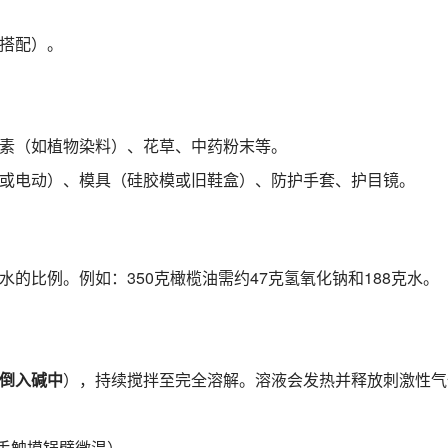
搭配）。
素（如植物染料）、花草、中药粉末等。
或电动）、模具（硅胶模或旧鞋盒）、防护手套、护目镜。
的比例。例如：350克橄榄油需约47克氢氧化钠和188克水。
倒入碱中
），持续搅拌至完全溶解。溶液会发热并释放刺激性气
用手触摸锅壁微温）。