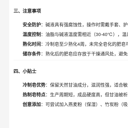
三、注意事项
安全防护
：碱液具有强腐蚀性，操作时需戴手套、护
温度控制
：油脂与碱液温度需相近（30-40℃），
熟化时间
：冷制皂至少熟化4周，未完全皂化的肥皂
储存条件
：熟化后的肥皂应存放于干燥通风处，避免
四、小贴士
冷制皂优势
：保留天然甘油成分，滋润性强，适合敏
热制皂特点
：生产周期短，成品硬度高，但甘油被析
创意添加
：可尝试加入燕麦粉（保湿）、竹炭粉（吸