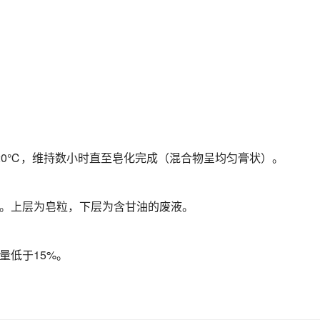
120℃，维持数小时直至皂化完成（混合物呈均匀膏状）。
离。上层为皂粒，下层为含甘油的废液。
量低于15%。