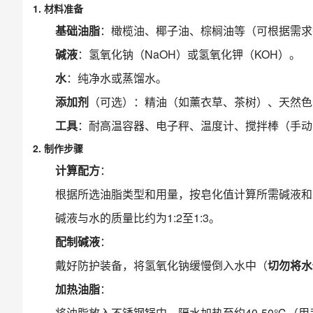
1. 材料准备
基础油脂
：橄榄油、椰子油、棕榈油等（可根据需求
碱液
：氢氧化钠（NaOH）或氢氧化钾（KOH）。
水
：纯净水或蒸馏水。
添加剂
（可选）：精油（如薰衣草、茶树）、天然色
工具
：耐高温容器、电子秤、温度计、搅拌棒（手动
2. 制作步骤
计算配方
：
根据所选油脂类型和用量，按皂化值计算所需碱液和水
碱液与水的质量比约为1:2至1:3。
配制碱液
：
戴好防护装备，将氢氧化钠缓慢倒入水中（
切勿将水
加热油脂
：
将油脂放入不锈钢锅中，隔水加热至约40-50℃（