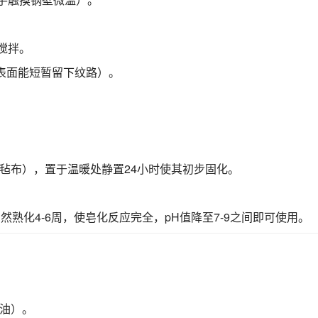
搅拌。
表面能短暂留下纹路）。
毡布），置于温暖处静置24小时使其初步固化。
熟化4-6周，使皂化反应完全，pH值降至7-9之间即可使用。
油）。