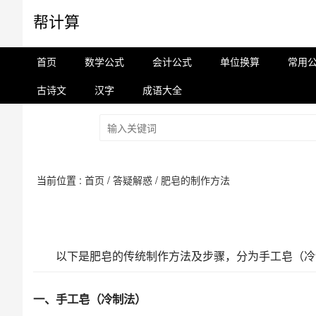
帮计算
首页
数学公式
会计公式
单位换算
常用
古诗文
汉字
成语大全
当前位置 :
首页
/
答疑解惑
/
肥皂的制作方法
以下是肥皂的传统制作方法及步骤，分为手工皂（冷
一、手工皂（冷制法）