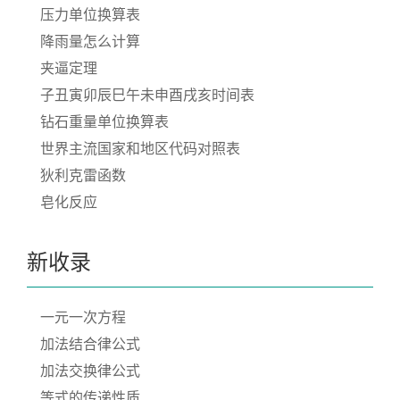
压力单位换算表
降雨量怎么计算
夹逼定理
子丑寅卯辰巳午未申酉戌亥时间表
钻石重量单位换算表
世界主流国家和地区代码对照表
狄利克雷函数
皂化反应
新收录
一元一次方程
加法结合律公式
加法交换律公式
等式的传递性质