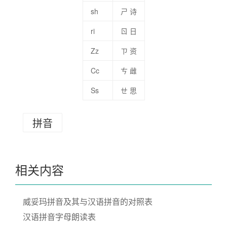
sh
ㄕ 诗
ri
ㄖ 日
Zz
ㄗ 资
Cc
ㄘ 雌
Ss
ㄝ 思
拼音
相关内容
威妥玛拼音及其与汉语拼音的对照表
汉语拼音字母朗读表