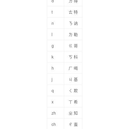
d
ㄉ 得
t
ㄊ 特
n
ㄋ 讷
l
ㄌ 勒
g
ㄍ 哥
k
ㄎ 科
h
ㄏ 喝
j
ㄐ 基
q
ㄑ 欺
x
ㄒ 希
zh
ㄓ 知
ch
ㄔ 蚩