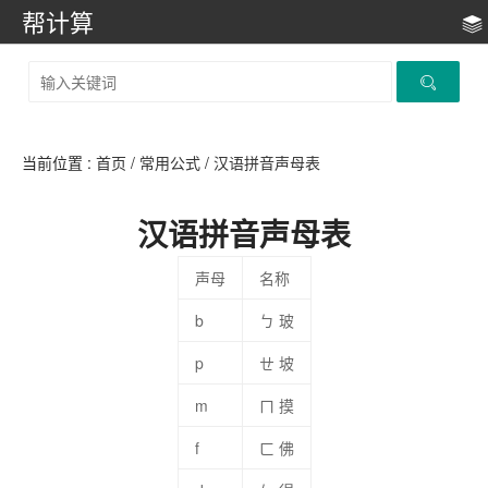
帮计算
当前位置 :
首页
/
常用公式
/
汉语拼音声母表
汉语拼音声母表
声母
名称
b
ㄅ 玻
p
ㄝ 坡
m
ㄇ 摸
f
ㄈ 佛