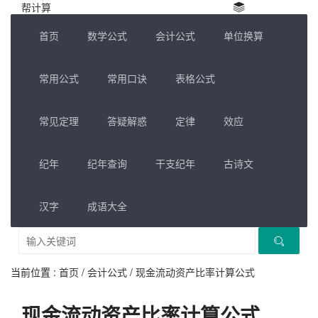
帮计算
首页
数学公式
会计公式
单位换算
常用公式
常用口诀
表格公式
常见定理
答疑解惑
定律
效应
纪年
纪年查询
干支纪年
古诗文
汉字
成语大全
当前位置 :
首页
/
会计公式
/
现金流动资产比率计算公式
现金流动资产比率计算公式