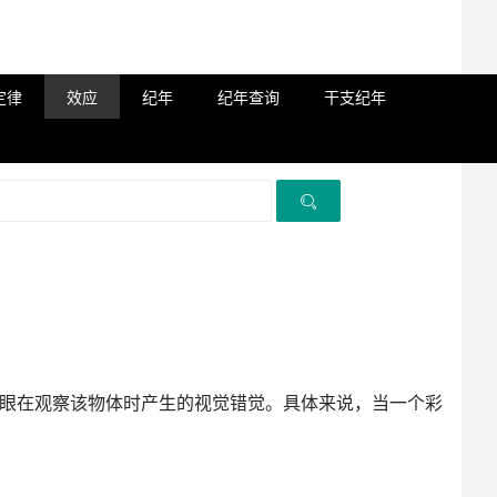
定律
效应
纪年
纪年查询
干支纪年
眼在观察该物体时产生的视觉错觉。具体来说，当一个彩