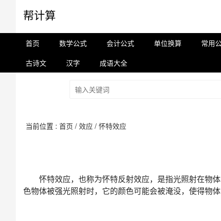
帮计算
首页
数学公式
会计公式
单位换算
常用
古诗文
汉字
成语大全
当前位置 :
首页
/
效应
/
怀特效应
怀特效应，也称为怀特反射效应，是指光照射在物体
色物体被强光照射时，它的颜色可能会被淹没，使得物体