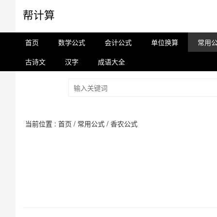
帮计算
首页
数学公式
会计公式
单位换算
常用
古诗文
汉字
成语大全
当前位置 :
首页
/
常用公式
/
香农公式