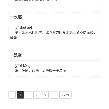
一水隔
[yī shuǐ gé]
受一条河水的阻隔。比喻双方因受水路交通不便而很少
会面。
一洗空
[yī xǐ kōng]
洗：洗刷，清洗。清洗得一干二净。
1
2
3
4
5
....
4963