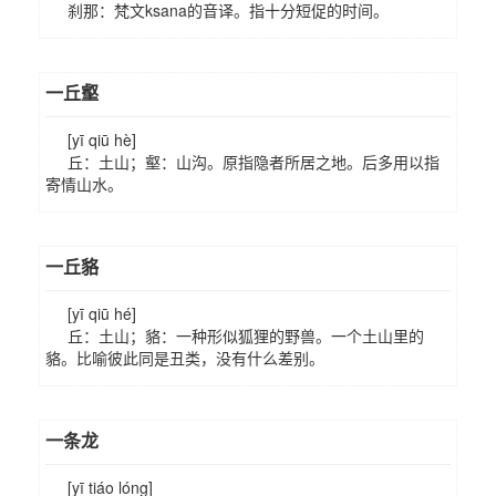
刹那：梵文ksana的音译。指十分短促的时间。
一丘壑
[yī qiū hè]
丘：土山；壑：山沟。原指隐者所居之地。后多用以指
寄情山水。
一丘貉
[yī qiū hé]
丘：土山；貉：一种形似狐狸的野兽。一个土山里的
貉。比喻彼此同是丑类，没有什么差别。
一条龙
[yī tiáo lóng]