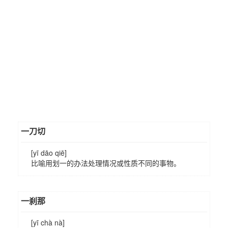
一刀切
[yī dāo qiē]
比喻用划一的办法处理情况或性质不同的事物。
一刹那
[yī chà nà]