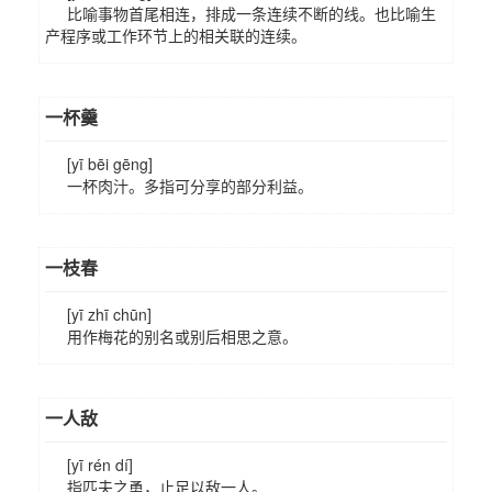
比喻事物首尾相连，排成一条连续不断的线。也比喻生
产程序或工作环节上的相关联的连续。
一杯羹
[yī bēi gēng]
一杯肉汁。多指可分享的部分利益。
一枝春
[yī zhī chūn]
用作梅花的别名或别后相思之意。
一人敌
[yī rén dí]
指匹夫之勇，止足以敌一人。