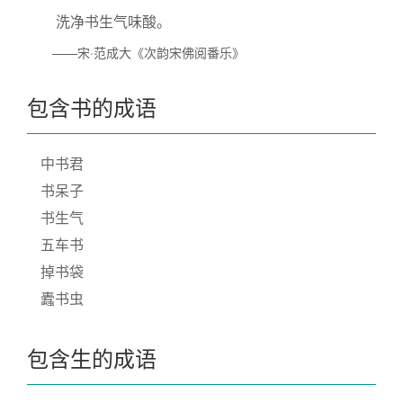
洗净书生气味酸。
——宋·范成大《次韵宋佛阅番乐》
包含书的成语
中书君
书呆子
书生气
五车书
掉书袋
蠹书虫
包含生的成语