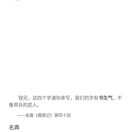
钱兄，这四个字请你来写，我们的字有
书生气
，不
像带兵的武人。
——金庸《鹿鼎记》第四十回
名典