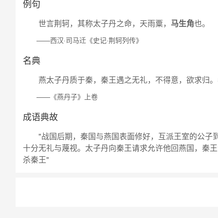
例句
世言荆轲，其称太子丹之命，天雨粟，
马生角
也。
——西汉·司马迁《史记·荆轲列传》
名典
燕太子丹质于秦，秦王遇之无礼，不得意，欲求归。
——《燕丹子》上卷
成语典故
"战国后期，秦国与燕国表面修好，互派王室的公子
十分无礼与蔑视。太子丹向秦王请求允许他回燕国，秦王
杀秦王"