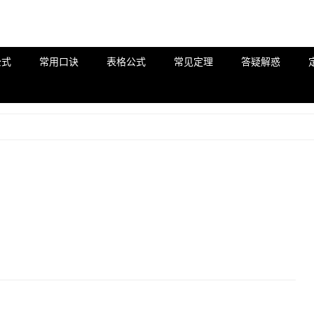
公式
常用口诀
表格公式
常见定理
答疑解惑