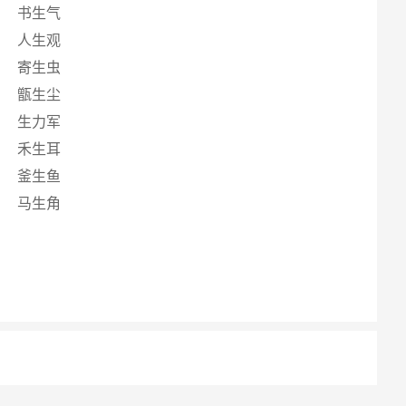
书生气
人生观
寄生虫
甑生尘
生力军
禾生耳
釜生鱼
马生角