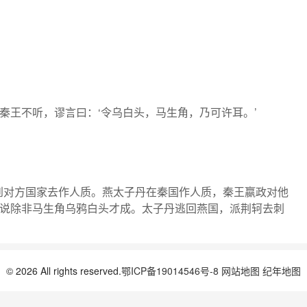
秦王不听，谬言曰：‘令乌白头，马生角，乃可许耳。’
到对方国家去作人质。燕太子丹在秦国作人质，秦王嬴政对他
说除非马生角乌鸦白头才成。太子丹逃回燕国，派荆轲去刺
© 2026 All rights reserved.
鄂ICP备19014546号-8
网站地图
纪年地图