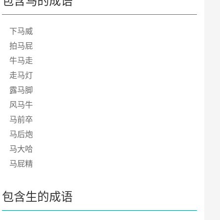
下马威
拍马屁
牛马走
走马灯
露马脚
风马牛
马前卒
马后炮
马大哈
马屁精
包含生的成语