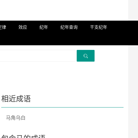
定律
效应
纪年
纪年查询
干支纪年
相近成语
马角乌白
包含马的成语