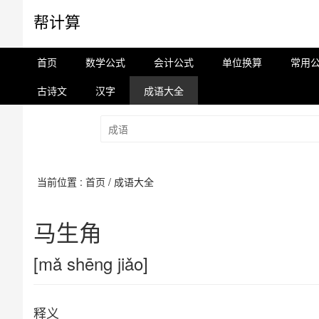
帮计算
首页
数学公式
会计公式
单位换算
常用
古诗文
汉字
成语大全
当前位置 :
首页
/ 成语大全
马生角
[mǎ shēng jiǎo]
释义