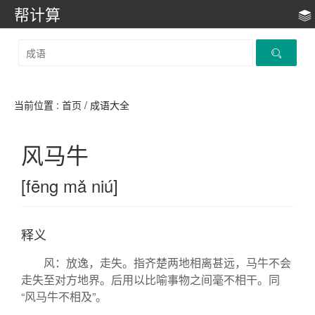
帮计算
当前位置 :
首页
/ 成语大全
风马牛
[fēng mǎ niú]
释义
风：放逸，走失。指齐楚两地相离甚远，马牛不会
走失至对方地界。后用以比喻事物之间毫不相干。同
“风马牛不相及”。