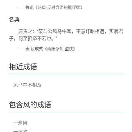
——鲁迅《热风·反对含泪的批评家》
名典
唐责之：‘某与公风马牛耳，不意盱眙相遇，实慕君
子，何至驺卒不若也。’
——唐·段成式《酉阳杂俎·盗侠》
相近成语
风马牛不相及
包含风的成语
一溜风
一风吹