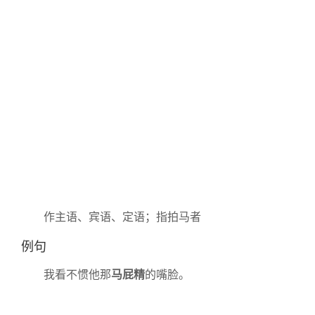
作主语、宾语、定语；指拍马者
例句
我看不惯他那
马屁精
的嘴脸。