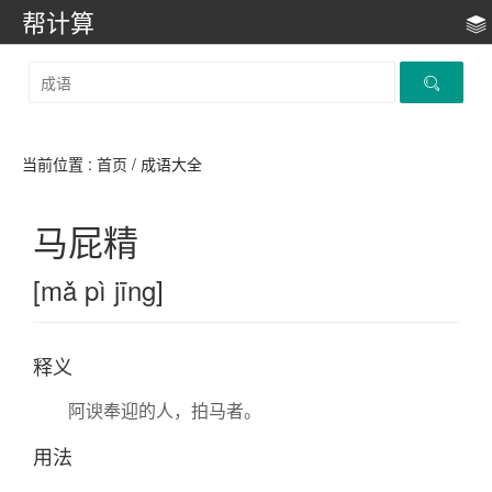
帮计算
当前位置 :
首页
/ 成语大全
马屁精
[mǎ pì jīng]
释义
阿谀奉迎的人，拍马者。
用法