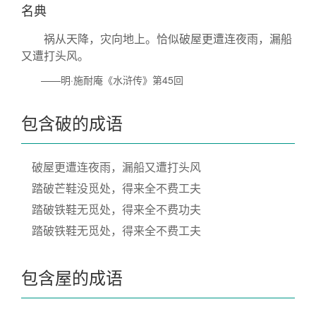
名典
祸从天降，灾向地上。恰似破屋更遭连夜雨，漏船
又遭打头风。
——明·施耐庵《水浒传》第45回
包含破的成语
破屋更遭连夜雨，漏船又遭打头风
踏破芒鞋没觅处，得来全不费工夫
踏破铁鞋无觅处，得来全不费功夫
踏破铁鞋无觅处，得来全不费工夫
包含屋的成语