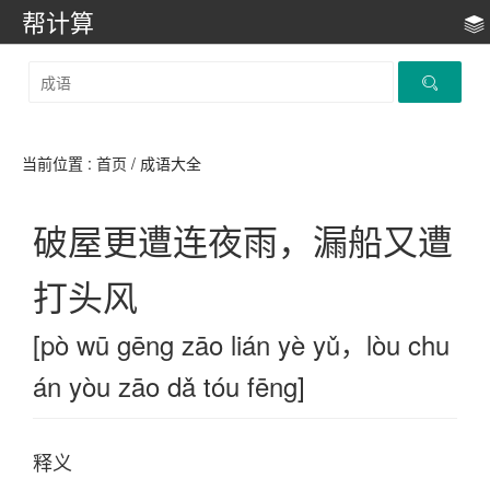
帮计算
当前位置 :
首页
/ 成语大全
破屋更遭连夜雨，漏船又遭
打头风
[pò wū gēng zāo lián yè yǔ，lòu chu
án yòu zāo dǎ tóu fēng]
释义