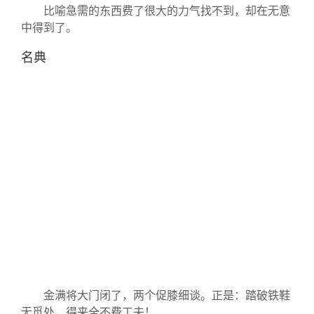
比喻急需的东西费了很大的力气找不到，却在无意
中得到了。
名典
金满将大门闭了，两个促膝细谈。正是：踏破铁鞋
无觅处，得来全不费工夫！