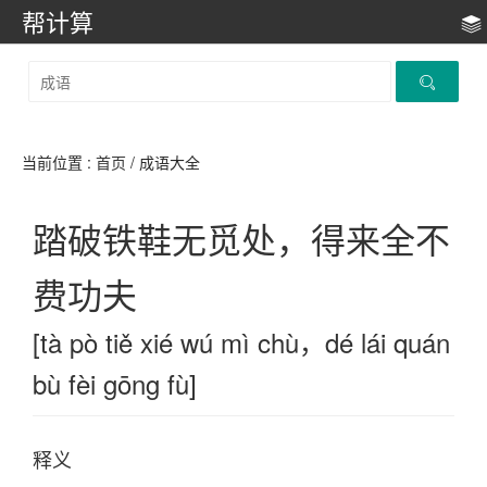
帮计算
当前位置 :
首页
/ 成语大全
踏破铁鞋无觅处，得来全不
费功夫
[tà pò tiě xié wú mì chù，dé lái quán
bù fèi gōng fù]
释义