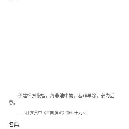
子建怀方抱智，终非
池中物
，若非早除，必为后
患。
——明·罗贯中《三国演义》第七十九回
名典