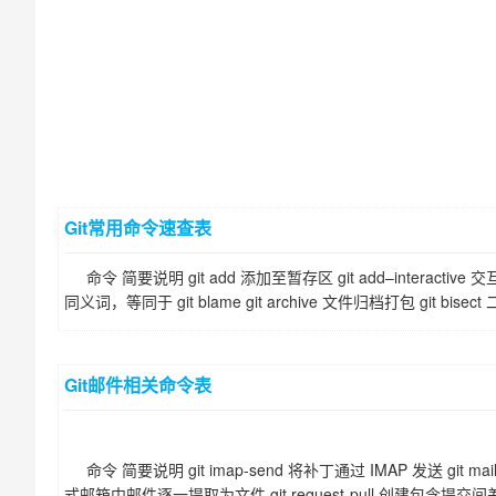
Git常用命令速查表
命令 简要说明 git add 添加至暂存区 git add–interactive 交
同义词，等同于 git blame git archive 文件归档打包 git bisect 二
Git邮件相关命令表
命令 简要说明 git imap-send 将补丁通过 IMAP 发送 git mail
式邮箱中邮件逐一提取为文件 git request-pull 创建包含提交间