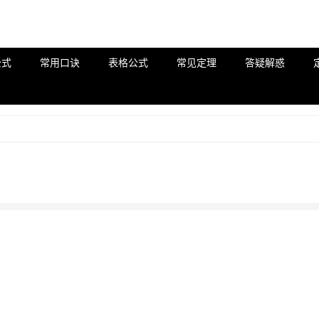
公式
常用口诀
表格公式
常见定理
答疑解惑