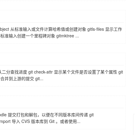
h-object 从标准输入或文件计算哈希值或创建对象 gitls-files 显示工作
取标准输入创建一个里程碑对象 gitmktree ...
调用，确认二分查找进度 git check-attr 显示某个文件是否设置了某个属性 git
有合并到上游的提交 git...
git bundle 提交打包和解包，以便在不同版本库间传递 git
simport 导入 CVS 版本库到 Git 。或者使用...