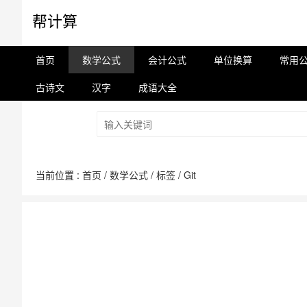
帮计算
首页
数学公式
会计公式
单位换算
常用
古诗文
汉字
成语大全
当前位置 :
首页
/
数学公式
/
标签
/
Git