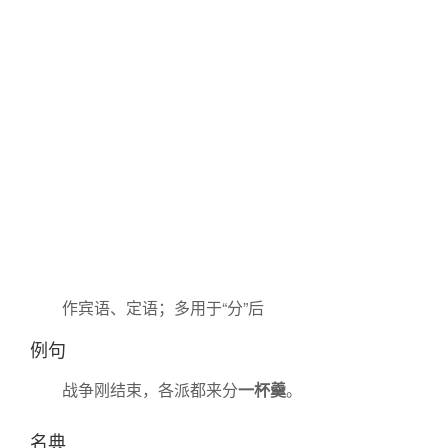
作宾语、定语；多用于“分”后
例句
战争刚结束，各派都来分
一杯羹
。
名典