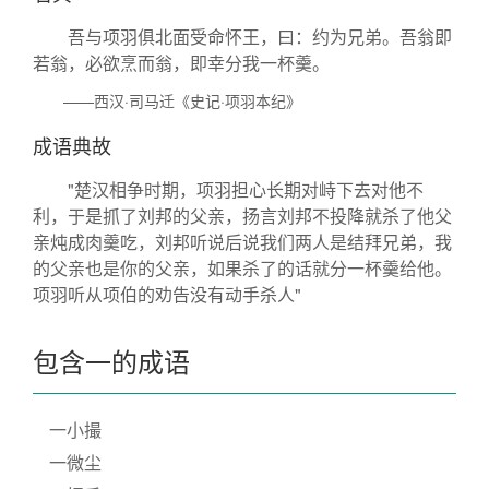
吾与项羽俱北面受命怀王，曰：约为兄弟。吾翁即
若翁，必欲烹而翁，即幸分我一杯羹。
——西汉·司马迁《史记·项羽本纪》
成语典故
"楚汉相争时期，项羽担心长期对峙下去对他不
利，于是抓了刘邦的父亲，扬言刘邦不投降就杀了他父
亲炖成肉羹吃，刘邦听说后说我们两人是结拜兄弟，我
的父亲也是你的父亲，如果杀了的话就分一杯羹给他。
项羽听从项伯的劝告没有动手杀人"
包含一的成语
一小撮
一微尘