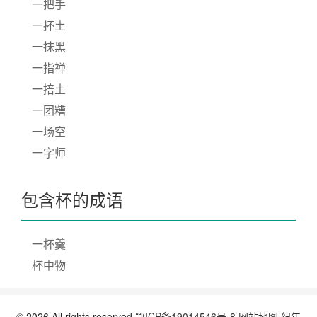
一把手
一抔土
一抹黑
一指禅
一掊土
一团糟
一场空
一字师
包含杯的成语
一杯羹
杯中物
© 2026 All rights reserved.
鄂ICP备19014546号-8
网站地图
纪年