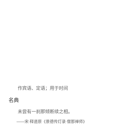
作宾语、定语；用于时间
名典
未尝有一刹那倾断续之相。
——宋·释道原《景德传灯录·僧那禅师》