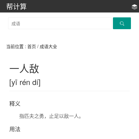
帮计算
当前位置 :
首页
/ 成语大全
一人敌
[yī rén dí]
释义
指匹夫之勇，止足以敌一人。
用法