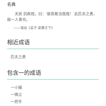
名典
夫抚 剑疾视，曰：‘彼恶敢当我哉！’此匹夫之勇，
敌一人者也。
——语出《孟子·梁惠王下》
相近成语
匹夫之勇
包含一的成语
一小撮
一微尘
一把手