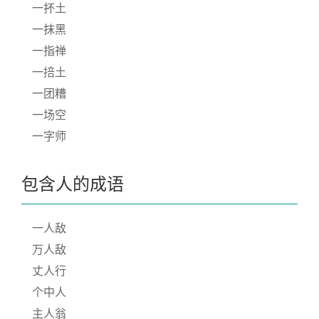
一抔土
一抹黑
一指禅
一掊土
一团糟
一场空
一字师
包含人的成语
一人敌
万人敌
丈人行
个中人
主人翁