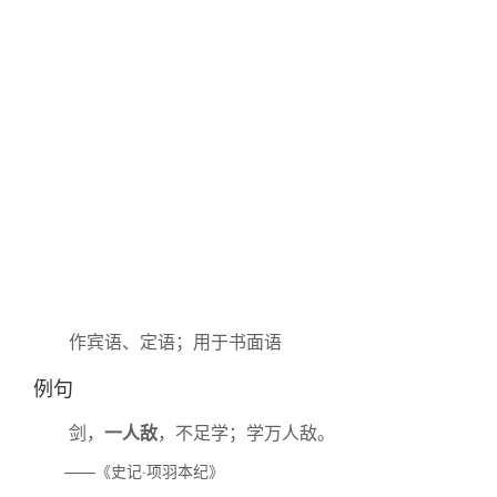
作宾语、定语；用于书面语
例句
剑，
一人敌
，不足学；学万人敌。
——《史记·项羽本纪》